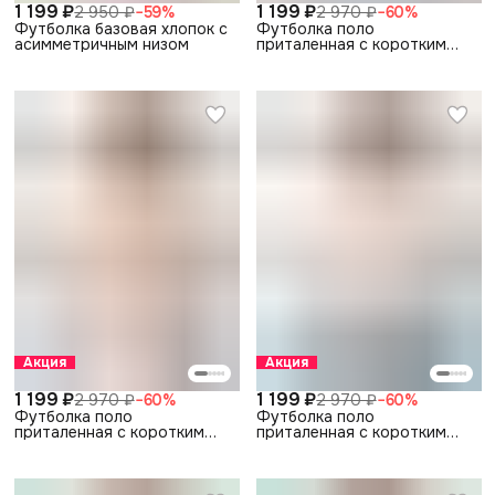
1 199 ₽
1 199 ₽
2 950 ₽
−
59
%
2 970 ₽
−
60
%
Футболка базовая хлопок с
Футболка поло
асимметричным низом
приталенная с коротким
рукавом
Акция
Акция
1 199 ₽
1 199 ₽
2 970 ₽
−
60
%
2 970 ₽
−
60
%
Футболка поло
Футболка поло
приталенная с коротким
приталенная с коротким
рукавом
рукавом