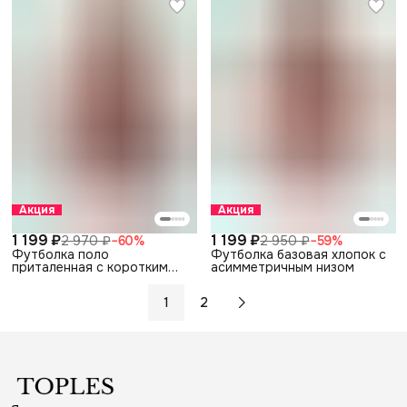
Акция
Акция
1 199 ₽
1 199 ₽
2 970 ₽
−
60
%
2 950 ₽
−
59
%
Футболка поло
Футболка базовая хлопок с
приталенная с коротким
асимметричным низом
рукавом
1
2