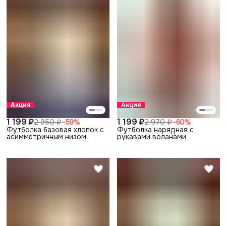
Акция
Акция
1 199 ₽
1 199 ₽
2 950 ₽
−
59
%
2 970 ₽
−
60
%
Футболка базовая хлопок с
Футболка нарядная с
асимметричным низом
рукавами воланами