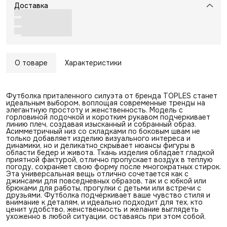
Доставка
О товаре
Характеристики
Футболка приталенного силуэта от бренда TOPLES станет
идеальным выбором, воплощая современные тренды на
элегантную простоту и женственность. Модель с
горловиной лодочкой и коротким рукавом подчеркивает
линию плеч, создавая изысканный и собранный образ.
Асимметричный низ со складками по боковым швам не
только добавляет изделию визуального интереса и
динамики, но и деликатно скрывает нюансы фигуры в
области бедер и живота. Ткань изделия обладает гладкой
приятной фактурой, отлично пропускает воздух в теплую
погоду, сохраняет свою форму после многократных стирок.
Эта универсальная вещь отлично сочетается как с
джинсами для повседневных образов, так и с юбкой или
брюками для работы, прогулки с детьми или встречи с
друзьями. Футболка подчеркивает ваше чувство стиля и
внимание к деталям, и идеально подходит для тех, кто
ценит удобство, женственность и желание выглядеть
ухоженно в любой ситуации, оставаясь при этом собой.