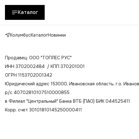
Каталог
Колумбус
Каталог
Новинки
Продавец: ООО "ТОПЛЕС РУС"
ИНН 3702002484 / КПП 370201001
ОГРН 1153702001342
Юридический адрес 153000, Ивановская область, г.о. Иваново
р/с 40702810107510000855
в Филиал "Центральный" Банка ВТБ (ПАО) БИК 044525411
Корр. счет 30101810145250000411