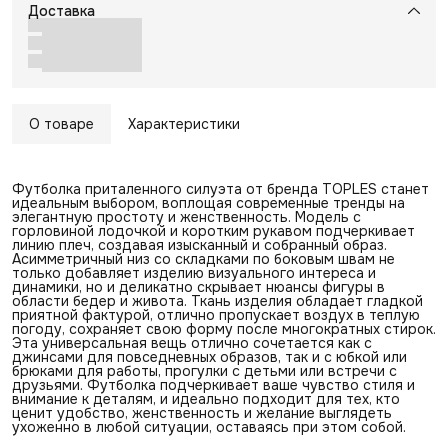
Доставка
О товаре
Характеристики
Футболка приталенного силуэта от бренда TOPLES станет
идеальным выбором, воплощая современные тренды на
элегантную простоту и женственность. Модель с
горловиной лодочкой и коротким рукавом подчеркивает
линию плеч, создавая изысканный и собранный образ.
Асимметричный низ со складками по боковым швам не
только добавляет изделию визуального интереса и
динамики, но и деликатно скрывает нюансы фигуры в
области бедер и живота. Ткань изделия обладает гладкой
приятной фактурой, отлично пропускает воздух в теплую
погоду, сохраняет свою форму после многократных стирок.
Эта универсальная вещь отлично сочетается как с
джинсами для повседневных образов, так и с юбкой или
брюками для работы, прогулки с детьми или встречи с
друзьями. Футболка подчеркивает ваше чувство стиля и
внимание к деталям, и идеально подходит для тех, кто
ценит удобство, женственность и желание выглядеть
ухоженно в любой ситуации, оставаясь при этом собой.