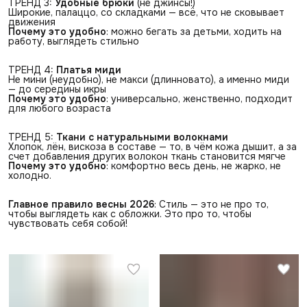
ТРЕНД 3:
Удобные брюки
(не джинсы!)
Широкие, палаццо, со складками — всё, что не сковывает
движения
Почему это удобно
: можно бегать за детьми, ходить на
работу, выглядеть стильно
ТРЕНД 4:
Платья миди
Не мини (неудобно), не макси (длинновато), а именно миди
— до середины икры
Почему это удобно
: универсально, женственно, подходит
для любого возраста
ТРЕНД 5:
Ткани с натуральными волокнами
Хлопок, лён, вискоза в составе — то, в чём кожа дышит, а за
счет добавления других волокон ткань становится мягче
Почему это удобно
: комфортно весь день, не жарко, не
холодно.
Главное правило весны 2026
: Стиль — это не про то,
чтобы выглядеть как с обложки. Это про то, чтобы
чувствовать себя собой!