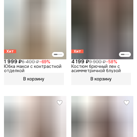
Хит
Хит
1 999 ₽
4 199 ₽
6 400 ₽
−
69
%
9 900 ₽
−
58
%
Юбка макси с контрастной
Костюм брючный лен с
отделкой
асимметричной блузой
В корзину
В корзину