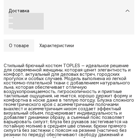
Доставка
О товаре
Характеристики
Стильный брючный костюм TOPLES — идеальное решение
для современной женщины, которая ценит элегантность и
комфорт, актуальный для деловых встреч, городских
прогулок и особых случаев. Модель выполнена из легкой
костюмно-плательной ткани с добавлением натурального
льна, которая обеспечивает отличную
воздухопроницаемость, гигроскопичность и приятные
тактильные ощущения, не мнется, хорошо держит форму и
комфортна в носке даже в теплую погоду. Блузка сложного
геометрического кроя с асимметричными полочками
внахлест и асимметричным низом создает эффектный
визуальный объем, подчеркивает индивидуальность и
добавляет динамики образу, а съемный пояс позволяет
варьировать силуэт; блуза без рукавов застегивается на
потайную молнию в среднем шве спинки, брюки прямого
силуэта без застежки с поясом на резинке (частично без
резинки по переду) обеспечивают свободу движений и