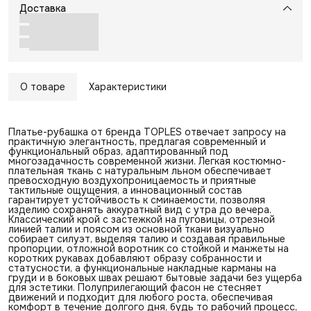
Доставка
О товаре
Характеристики
Платье-рубашка от бренда TOPLES отвечает запросу на
практичную элегантность, предлагая современный и
функциональный образ, адаптированный под
многозадачность современной жизни. Легкая костюмно-
плательная ткань с натуральным льном обеспечивает
превосходную воздухопроницаемость и приятные
тактильные ощущения, а инновационный состав
гарантирует устойчивость к сминаемости, позволяя
изделию сохранять аккуратный вид с утра до вечера.
Классический крой с застежкой на пуговицы, отрезной
линией талии и поясом из основной ткани визуально
собирает силуэт, выделяя талию и создавая правильные
пропорции, отложной воротник со стойкой и манжеты на
коротких рукавах добавляют образу собранности и
статусности, а функциональные накладные карманы на
груди и в боковых швах решают бытовые задачи без ущерба
для эстетики. Полуприлегающий фасон не стесняет
движений и подходит для любого роста, обеспечивая
комфорт в течение долгого дня, будь то рабочий процесс,