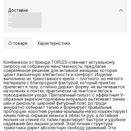
Доставка
О товаре
Характеристики
Комбинезон от бренда TOPLES отвечает актуальному
запросу на собранную женственность, предлагая
современное решение для активной женщины, которая
ценит лаконичную элегантность и комфорт. Изделие
выполнено из трикотажного крепа — плотного, но мягкого
материала с благородной фактурой, который приятно
прилегает к телу, отлично держит форму, не вытягивается
на коленях и локтях, практически не мнется и легок в
повседневном уходе. Приталенный силуэт с эффектным V-
образным вырезом горловины визуально вытягивает линию
шеи и декольте, широкий фигурный пояс до груди
аккуратно собирает талию и формирует правильные
пропорции, короткие рукава-крылышки мягко корректируют
линию плеча, скрывая нюансы в области рук, а потайная
молния на спинке по талии гарантирует быстрое и удобное
надевание без лишних усилий. Эластичная структура
трикотажа дарит абсолютную свободу движений. Эта